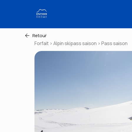
Retour
Forfait > Alpin skipass saison > Pass saison