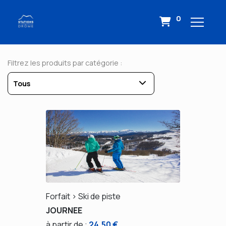
0
Filtrez les produits par catégorie :
Tous
Forfait > Ski de piste
JOURNEE
à partir de :
24,50 €