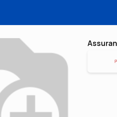
Assuranc
P