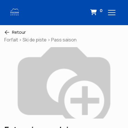
0
Retour
Forfait > Ski de piste > Pass saison