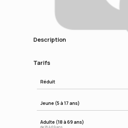
Description
Tarifs
Réduit
Jeune (5 à 17 ans)
Adulte (18 à 69 ans)
de
18
à
69
ans