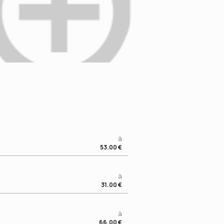
à
53.00
€
à
31.00
€
à
66.00
€